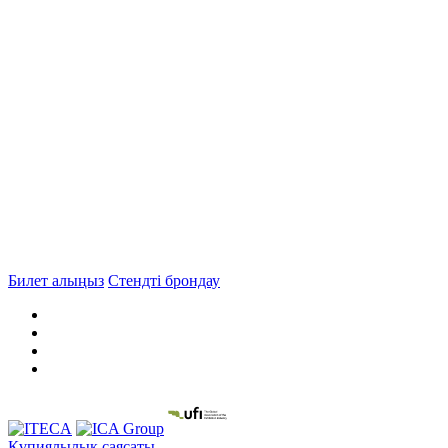
Билет алыңыз
Стендті брондау
Құпиялылық саясаты