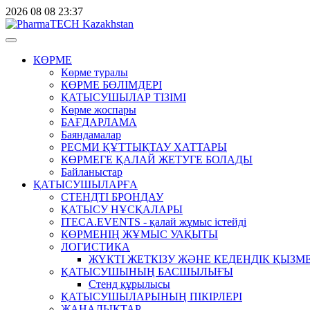
2026
08
08
23:37
КӨРМЕ
Көрме туралы
КӨРМЕ БӨЛІМДЕРІ
ҚАТЫСУШЫЛАР ТІЗІМІ
Көрме жоспары
БАҒДАРЛАМА
Баяндамалар
РЕСМИ ҚҰТТЫҚТАУ ХАТТАРЫ
КӨРМЕГЕ ҚАЛАЙ ЖЕТУГЕ БОЛАДЫ
Байланыстар
ҚАТЫСУШЫЛАРҒА
СТЕНДТІ БРОНДАУ
ҚАТЫСУ НҰСҚАЛАРЫ
ITECA.EVENTS - қалай жұмыс істейді
КӨРМЕНІҢ ЖҰМЫС УАҚЫТЫ
ЛОГИСТИКА
ЖҮКТІ ЖЕТКІЗУ ЖӘНЕ КЕДЕНДІК ҚЫЗМ
ҚАТЫСУШЫНЫҢ БАСШЫЛЫҒЫ
Стенд құрылысы
ҚАТЫСУШЫЛАРЫНЫҢ ПІКІРЛЕРІ
ЖАҢАЛЫҚТАР