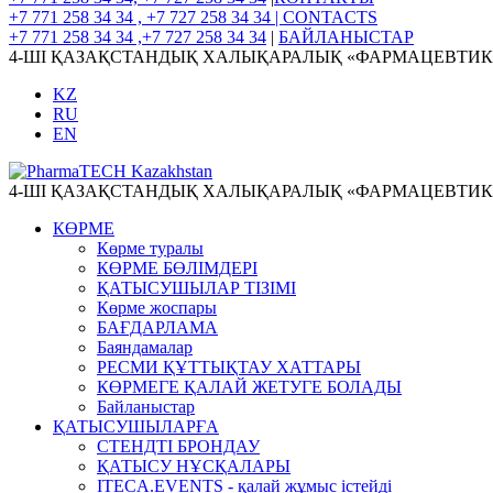
+7 771 258 34 34 , +7 727 258 34 34 |
CONTACTS
+7 771 258 34 34 ,+7 727 258 34 34
|
БАЙЛАНЫСТАР
4-ШІ ҚАЗАҚСТАНДЫҚ ХАЛЫҚАРАЛЫҚ «ФАРМАЦЕВТИКА
KZ
RU
EN
4-ШІ ҚАЗАҚСТАНДЫҚ ХАЛЫҚАРАЛЫҚ «ФАРМАЦЕВТИКА
КӨРМЕ
Көрме туралы
КӨРМЕ БӨЛІМДЕРІ
ҚАТЫСУШЫЛАР ТІЗІМІ
Көрме жоспары
БАҒДАРЛАМА
Баяндамалар
РЕСМИ ҚҰТТЫҚТАУ ХАТТАРЫ
КӨРМЕГЕ ҚАЛАЙ ЖЕТУГЕ БОЛАДЫ
Байланыстар
ҚАТЫСУШЫЛАРҒА
СТЕНДТІ БРОНДАУ
ҚАТЫСУ НҰСҚАЛАРЫ
ITECA.EVENTS - қалай жұмыс істейді