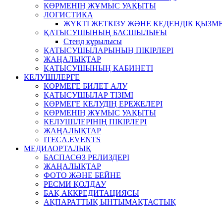
КӨРМЕНІҢ ЖҰМЫС УАҚЫТЫ
ЛОГИСТИКА
ЖҮКТІ ЖЕТКІЗУ ЖӘНЕ КЕДЕНДІК ҚЫЗМ
ҚАТЫСУШЫНЫҢ БАСШЫЛЫҒЫ
Стенд құрылысы
ҚАТЫСУШЫЛАРЫНЫҢ ПІКІРЛЕРІ
ЖАҢАЛЫҚТАР
ҚАТЫСУШЫНЫҢ КАБИНЕТІ
КЕЛУШІЛЕРГЕ
КӨРМЕГЕ БИЛЕТ АЛУ
ҚАТЫСУШЫЛАР ТІЗІМІ
КӨРМЕГЕ КЕЛУДІҢ ЕРЕЖЕЛЕРІ
КӨРМЕНІҢ ЖҰМЫС УАҚЫТЫ
КЕЛУШІЛЕРІНІҢ ПІКІРЛЕРІ
ЖАҢАЛЫҚТАР
ITECA.EVENTS
МЕДИАОРТАЛЫҚ
БАСПАСӨЗ РЕЛИЗДЕРІ
ЖАҢАЛЫҚТАР
ФОТО ЖӘНЕ БЕЙНЕ
РЕСМИ ҚОЛДАУ
БАҚ АККРЕДИТАЦИЯСЫ
АҚПАРАТТЫҚ ЫНТЫМАҚТАСТЫҚ