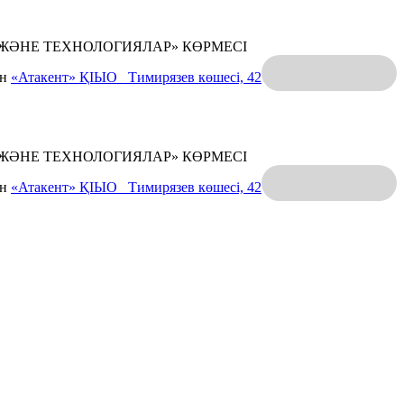
 ЖӘНЕ ТЕХНОЛОГИЯЛАР» КӨРМЕСІ
ан
«Атакент» ҚІЫО
Тимирязев көшесі, 42
 ЖӘНЕ ТЕХНОЛОГИЯЛАР» КӨРМЕСІ
ан
«Атакент» ҚІЫО
Тимирязев көшесі, 42