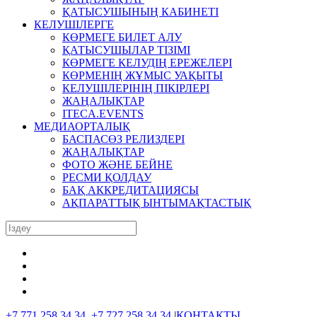
ҚАТЫСУШЫНЫҢ КАБИНЕТІ
КЕЛУШІЛЕРГЕ
КӨРМЕГЕ БИЛЕТ АЛУ
ҚАТЫСУШЫЛАР ТІЗІМІ
КӨРМЕГЕ КЕЛУДІҢ ЕРЕЖЕЛЕРІ
КӨРМЕНІҢ ЖҰМЫС УАҚЫТЫ
КЕЛУШІЛЕРІНІҢ ПІКІРЛЕРІ
ЖАҢАЛЫҚТАР
ITECA.EVENTS
МЕДИАОРТАЛЫҚ
БАСПАСӨЗ РЕЛИЗДЕРІ
ЖАҢАЛЫҚТАР
ФОТО ЖӘНЕ БЕЙНЕ
РЕСМИ ҚОЛДАУ
БАҚ АККРЕДИТАЦИЯСЫ
АҚПАРАТТЫҚ ЫНТЫМАҚТАСТЫҚ
+7 771 258 34 34, +7 727 258 34 34
|
КОНТАКТЫ